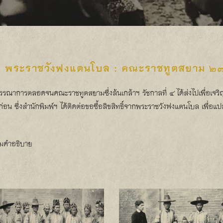
 พระราชวังฟงแตนโบล : คณะราชทูตสยาม ๒๗ 
รรณาการตลอดจนคณะราชทูตสยามซึ่งล้นเกล้าฯ รัชกาลที่ ๔ ได้ส่งไปเพื่อเจริ
ดมาก่อน ซึ่งสำนักพิมพ์ฯ ได้ติดต่อขอซื้อลิขสิทธิ์จากพระราชวังฟงแตนโบล เ
อมคำอธิบาย