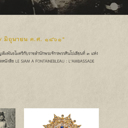
มิถุนายน ค.ศ. ๑๘๖๑"
ญสัมพันธไมตรีกับราชสำนักพระจักรพรรดินโปเลียนที่ ๓ แห่ง
พื่อแปลหนังสือ LE SIAM A FONTAINEBLEAU : L'AMBASSADE