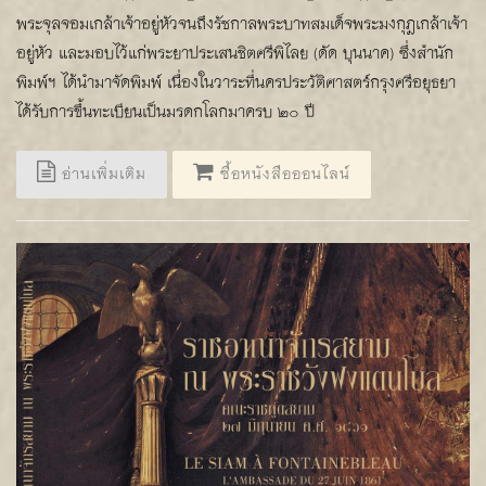
พระจุลจอมเกล้าเจ้าอยู่หัวจนถึงรัชกาลพระบาทสมเด็จพระมงกุฎเกล้าเจ้า
อยู่หัว และมอบไว้แก่พระยาประเสนชิตศรีพิไลย (ดัด บุนนาค) ซึ่งสำนัก
พิมพ์ฯ ได้นำมาจัดพิมพ์ เนื่องในวาระที่นครประวัติศาสตร์กรุงศรีอยุธยา
ได้รับการขึ้นทะเบียนเป็นมรดกโลกมาครบ ๒๐ ปี
อ่านเพิ่มเติม
ซื้อหนังสือออนไลน์