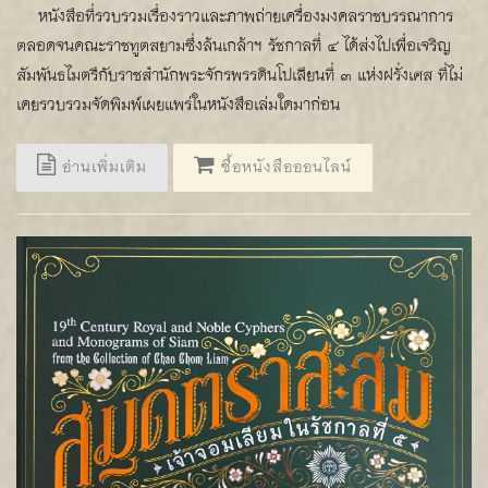
หนังสือที่รวบรวมเรื่องราวและภาพถ่ายเครื่องมงคลราชบรรณาการ
ตลอดจนคณะราชทูตสยามซึ่งล้นเกล้าฯ รัชกาลที่ ๔ ได้ส่งไปเพื่อเจริญ
สัมพันธไมตรีกับราชสำนักพระจักรพรรดินโปเลียนที่ ๓ แห่งฝรั่งเศส ที่ไม่
เคยรวบรวมจัดพิมพ์เผยแพร่ในหนังสือเล่มใดมาก่อน
อ่านเพิ่มเติม
ซื้อหนังสือออนไลน์