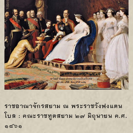
ราชอาณาจักรสยาม ณ พระราชวังฟงแตน
โบล : คณะราชทูตสยาม ๒๗ มิถุนายน ค.ศ.
๑๘๖๑