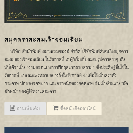
สมุดตราสะสมเจ้าจอมเลียม
บริษัท สำนักพิมพ์ สยามเรเนซองส์ จำกัด ได้จัดพิมพ์ต้นฉบับสมุดตรา
สะสมของเจ้าจอมเลียม ในรัชกาลที่ ๕ ผู้ริเริ่มเก็บสะสมรูปตราต่างๆ อัน
นับได้ว่าเป็น “งานออกแบบกราฟิกยุคแรกของสยาม” ซึ่งประดิษฐ์ขึ้นใช้ใน
รัชกาลที่ ๔ และแพร่หลายอย่างยิ่งในรัชกาลที่ ๕ เพื่อใช้เป็นตราหัว
กระดาษ ปกซองจดหมาย และตราผนึกซองจดหมาย อันเป็นสื่อแทน "อัต
ลักษณ์" ของผู้ใช้ตราแต่ละตรา
อ่านเพิ่มเติม
ซื้อหนังสือออนไลน์