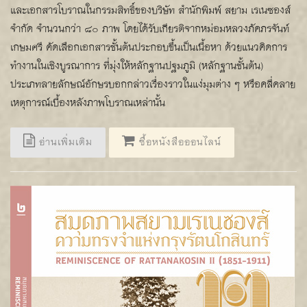
และเอกสารโบราณในกรรมสิทธิ์ของบริษัท สำนักพิมพ์ สยาม เรเนซองส์
จำกัด จำนวนกว่า ๘๐ ภาพ โดยได้รับเกียรติจากหม่อมหลวงภัคภรจันท์
เกษมศรี คัดเลือกเอกสารชั้นต้นประกอบขึ้นเป็นเนื้อหา ด้วยแนวคิดการ
ทำงานในเชิงบูรณาการ ที่มุ่งให้หลักฐานปฐมภูมิ (หลักฐานชั้นต้น)
ประเภทลายลักษณ์อักษรบอกกล่าวเรื่องราวในแง่มุมต่าง ๆ หรือคลี่คลาย
เหตุการณ์เบื้องหลังภาพโบราณเหล่านั้น
อ่านเพิ่มเติม
ซื้อหนังสือออนไลน์