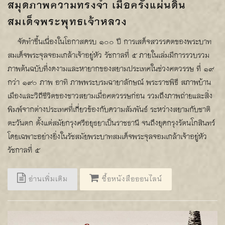
สมุดภาพความทรงจำ เมื่อครั้งแผ่นดิน
สมเด็จพระพุทธเจ้าหลวง
จัดทำขึ้นเนื่องในโอกาสครบ ๑๐๐ ปี การเสด็จสวรรคตของพระบาท
สมเด็จพระจุลจอมเกล้าเจ้าอยู่หัว รัชกาลที่ ๕ ภายในเล่มมีการรวบรวม
ภาพต้นฉบับที่งดงามและหายากของสยามประเทศในช่วงศตวรรษ ที่ ๑๙
กว่า ๑๙๐ ภาพ อาทิ ภาพพระบรมฉายาลักษณ์ พระราชพิธี สภาพบ้าน
เมืองและวิถีชีวิตของชาวสยามเมื่อศตวรรษก่อน รวมถึงภาพถ่ายและสิ่ง
พิมพ์จากต่างประเทศที่เกี่ยวข้องกับความสัมพันธ์ ระหว่างสยามกับชาติ
ตะวันตก ตั้งแต่สมัยกรุงศรีอยุธยาเป็นราชธานี จนถึงยุคกรุงรัตนโกสินทร์
โดยเฉพาะอย่างยิ่งในรัชสมัยพระบาทสมเด็จพระจุลจอมเกล้าเจ้าอยู่หัว
รัชกาลที่ ๕
อ่านเพิ่มเติม
ซื้อหนังสือออนไลน์