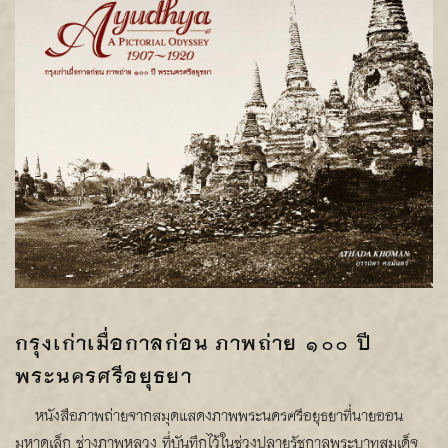
กรุงเก่าเมื่อกาลก่อน ภาพถ่าย ๑๐๐ ปี
พระนครศรีอยุธยา
หนังสือภาพถ่ายจากสมุดแสดงภาพพระนครศรีอยุธยาที่นายออน
มหาดเล็ก ช่างภาพหลวง ที่บันทึกไว้ในช่วงปลายรัชกาลพระบาทสมเด็จ