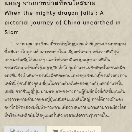
แมนจู จากภาพถ่ายที่พบในสยาม
When the mighty dragon falls : A
pictorial journey of China unearthed in
Siam
“...จากสมุดภาพปริศนาที่อาจถ่ายโดยบุคคลสำคัญของประเทศสยาม
ซึ่งเดินทางไปดูงานด้านการทหารในเอเชียตะวันออก หลังจากที่ญี่ปุ่น
เอาชนะรัสเซียได้หมาดๆ และกำลังจะกลืนคาบสมุทรเกาหลีเป็น
อาณานิคม พร้อมทั้งยังสยายปีกเข้าไปกุมอำนาจแผ่อิทธิพลในตอนเหนือ
ของจีน จึงเป็นที่มาของหนังสือที่จะตามแกะรอยปริศนาเบื้องหลังของภาพ
เหล่านี้ ย้อนไปถึงจุดเปลี่ยนในความสัมพันธ์ของสยามกับมหาอำนาจใน
เอเชีย จากจีนสู่ญี่ปุ่น ผ่านสายตาของช่างภาพผู้บันทึกสิ่งที่เกิดขึ้นบนเส้น
ทางการขยายอำนาจของญี่ปุ่นเหนือจีนแผ่นดินใหญ่ ภายใต้การเฝ้ามอง
อย่าใกล้ชิดของชนชั้นนำชาวสยามเพื่อวางหมากบนกระดานการเมืองโลก
ที่พร้อมจะพลิกผันได้อยู่เสมอในห้วงเวลาแห่งความวุ่นวายนั้น...”